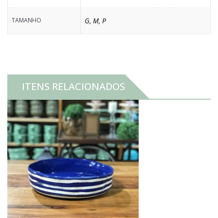
TAMANHO
G
,
M
,
P
ITENS RELACIONADOS