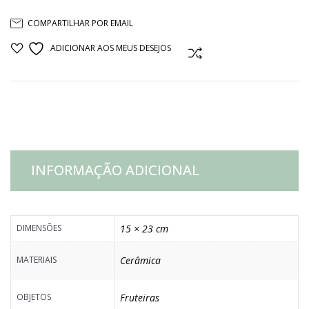
CERAMICA
COMPARTILHAR POR EMAIL
NATURAL
ADICIONAR AOS MEUS DESEJOS
COMPARAR
E
MARSALA
P
INFORMAÇÃO ADICIONAL
quantidade
DIMENSÕES
15 × 23 cm
MATERIAIS
Cerâmica
OBJETOS
Fruteiras