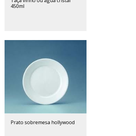
taça vinho ou água cristal
450ml
prato sobremesa hollywood