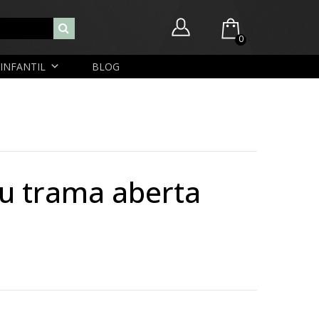
0
INFANTIL
BLOG
Você ainda não possui itens no seu carrinho.
Nome de usuário ou endereço de e-mail
R$
0,00
SUBTOTAL:
Senha
bu trama aberta
Lembrar-me
Lost Password
Cadastrar Conta