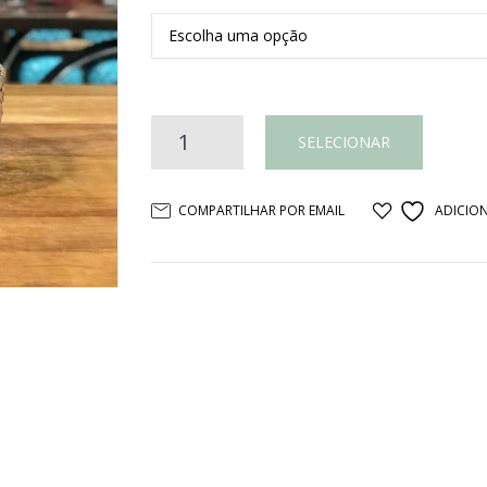
Cesta
SELECIONAR
alta
COMPARTILHAR POR EMAIL
ADICION
bambu
trama
aberta
quantidade