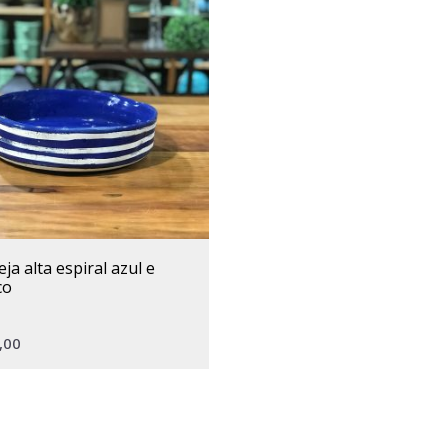
co
,00