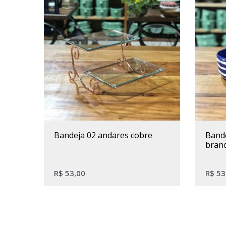
bandeja 02 andares cobre
bandeja alta espiral azul e
bran
R$
53,00
R$
53