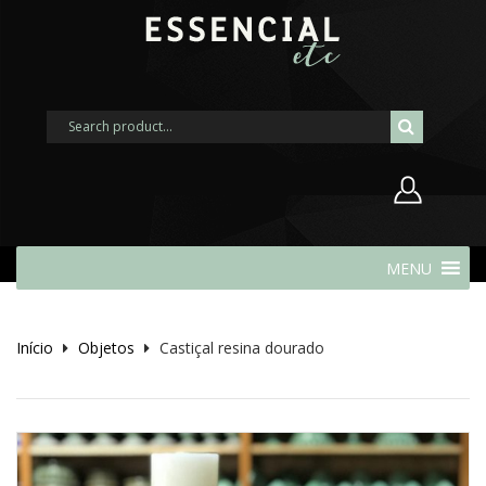
Nome de usuário ou endereço de
MENU
e-mail
Início
Objetos
Castiçal resina dourado
Senha
Lembrar-me