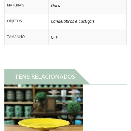
MATERIAIS
Ouro
OBJETOS
Candelabros e Castiçais
TAMANHO
G
,
P
ITENS RELACIONADOS