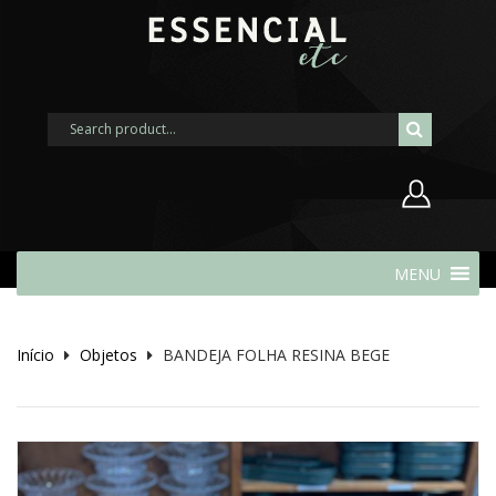
Nome de usuário ou endereço de
MENU
e-mail
Início
Objetos
BANDEJA FOLHA RESINA BEGE
Senha
Lembrar-me