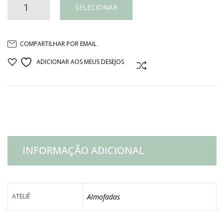
ALMOFADA
SELECIONAR
LINHO
COMPARTILHAR POR EMAIL
BEGE
ADICIONAR AOS MEUS DESEJOS
COMPARAR
E
BRANCO
1
INFORMAÇÃO ADICIONAL
FAIXA
COURO
ATELIÊ
Almofadas
PRETO