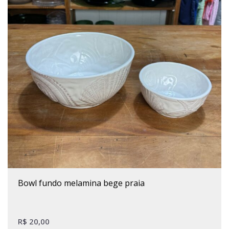
Este produto tem várias variantes. As opções podem ser escolhidas na página do produto
bowl fundo melamina bege praia
R$
20,00