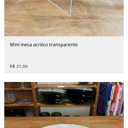
Este produto tem várias variantes. As opções podem ser escolhidas na página do produto
mini mesa acrilico transparente
R$
21,00