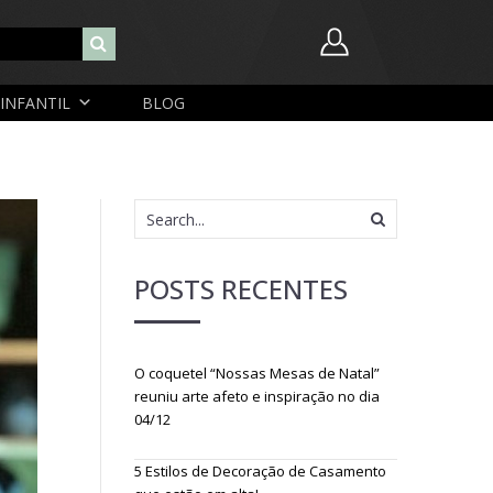
INFANTIL
BLOG
Nome de usuário ou endereço de e-mail
Senha
POSTS RECENTES
Lembrar-me
Lost Password
O coquetel “Nossas Mesas de Natal”
Cadastrar Conta
reuniu arte afeto e inspiração no dia
04/12
5 Estilos de Decoração de Casamento