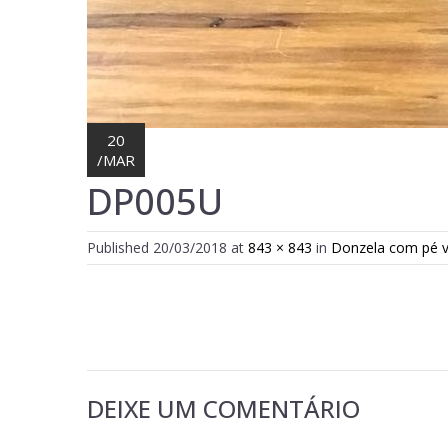
20
/
MAR
DP005U
Published
20/03/2018
at
843 × 843
in
Donzela com pé vid
DEIXE UM COMENTÁRIO