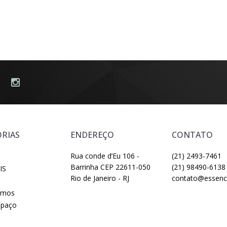
RIAS
ENDEREÇO
CONTATO
Rua conde d’Eu 106 -
(21) 2493-7461
Barrinha CEP 22611-050
(21) 98490-6138
IS
Rio de Janeiro - RJ
contato@essenci
omos
spaço